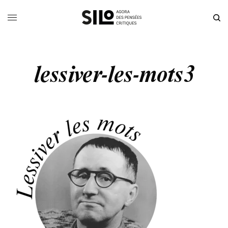
lessiver-les-mots3