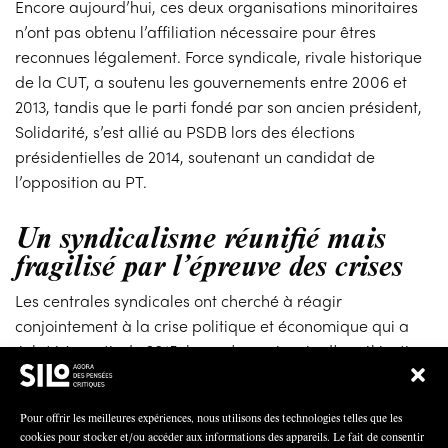
Encore aujourd’hui, ces deux organisations minoritaires
n’ont pas obtenu l’affiliation nécessaire pour êtres
reconnues légalement. Force syndicale, rivale historique
de la CUT, a soutenu les gouvernements entre 2006 et
2013, tandis que le parti fondé par son ancien président,
Solidarité, s’est allié au PSDB lors des élections
présidentielles de 2014, soutenant un candidat de
l’opposition au PT.
Un syndicalisme réunifié mais
fragilisé par l’épreuve des crises
Les centrales syndicales ont cherché à réagir
conjointement à la crise politique et économique qui a
éclaté à partir de 2015, lorsqu’un scénario d’accélération
de l’inflation, de baisse de la croissance du PIB, de
réduction du taux d’investissement et d’augmentation du
Pour offrir les meilleures expériences, nous utilisons des technologies telles que les
chômage a contribué à la déstabilisation du
cookies pour stocker et/ou accéder aux informations des appareils. Le fait de consentir