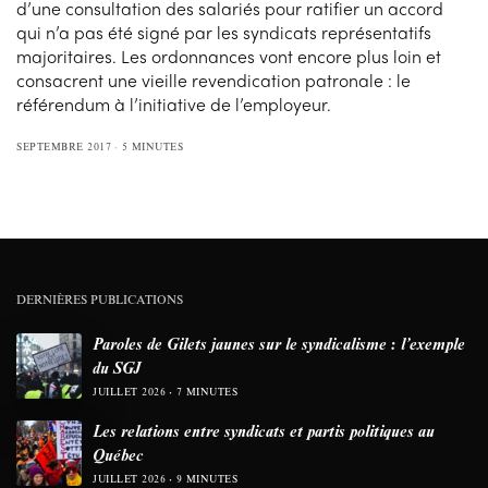
d’une consultation des salariés pour ratifier un accord
qui n’a pas été signé par les syndicats représentatifs
majoritaires. Les ordonnances vont encore plus loin et
consacrent une vieille revendication patronale : le
référendum à l’initiative de l’employeur.
SEPTEMBRE 2017
5 MINUTES
DERNIÈRES PUBLICATIONS
Paroles de Gilets jaunes sur le syndicalisme : l’exemple
du SGJ
JUILLET 2026
7 MINUTES
Les relations entre syndicats et partis politiques au
Québec
JUILLET 2026
9 MINUTES