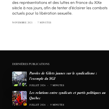
des représentations et des luttes en France du XIXe
siècle à nos jours, afin de tenter d’éclairer les combats
actuels pour la libération sexuelle.
NOVEMBRE 2021
7 MINUTES
DERNIÈRES PUBLICATIONS
Paroles de Gilets jaunes sur le syndicalisme :
l’exemple du SGJ
JUILLET 2026
7 MINUTES
Les relations entre syndicats et partis politiques au
Québec
JUILLET 2026
9 MINUTES