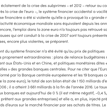
 éclatement de la crise des
subprimes
– et 2012 – retour au c
s la crise de l’euro –, le système financier occidental a vacill
se financière a été si violente qu’elle a provoqué la « grande r
l’activité économique mondiale sans équivalent depuis les ann
encore, l’emploi dans la zone euro n’a toujours pas retrouvé s
causes qui ont conduit à la crise de 2007 sont toujours présente
ises, encore plus violentes, se préparent.
nt du système financier n’a été évité qu’au prix de politiques
 proprement extraordinaires : plans de relance budgétaires 
nt aux États-Unis et en Chine, et politiques monétaires dites 
lles » des grandes banques centrales. Pour ne citer que l’Eu
formé par la Banque centrale européenne et les 19 banques c
 la zone euro), le total de son bilan était de 1 150 milliards d’e
06 ; il a atteint 3 661 milliards à la fin de l’année 2016. Le tau
x banques est aujourd’hui de 0 % (il est même négatif, -0,4 %,
prêtent aux grandes entreprises) et elle a, en plus, injecté pr
ds d’euros sur le marché financier par ses achats de titres. Le 