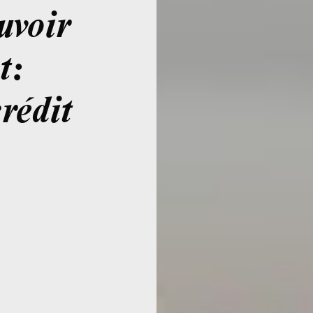
uvoir
t:
crédit