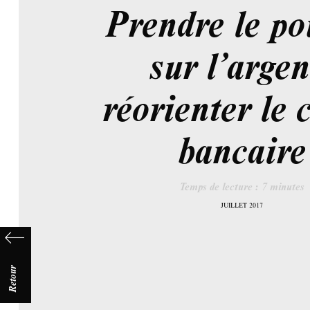
Prendre le po
sur l’argen
réorienter le 
bancaire
Temps de lecture :
7
minutes
JUILLET 2017
Retour