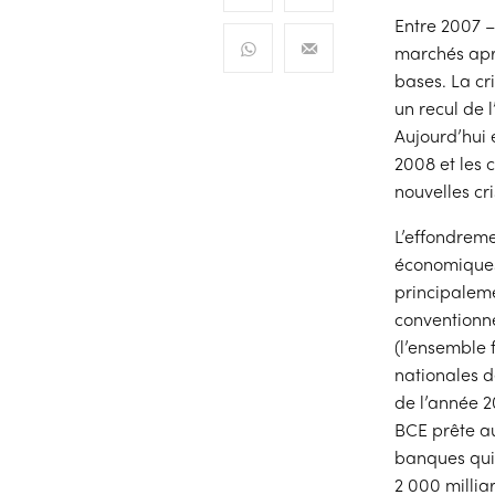
Entre 2007 –
marchés aprè
bases. La cri
un recul de 
Aujourd’hui 
2008 et les 
nouvelles cr
L’effondreme
économiques
principaleme
conventionne
(l’ensemble 
nationales de
de l’année 20
BCE prête au
banques qui 
2 000 milliar