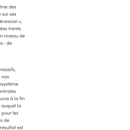
alme des
é sur ses
écession »,
ées trente.
on niveau de
s : de
massifs,
« non
rosystème
entrales
uros à la fin
x auquel la
 pour les
ès de
résultat est