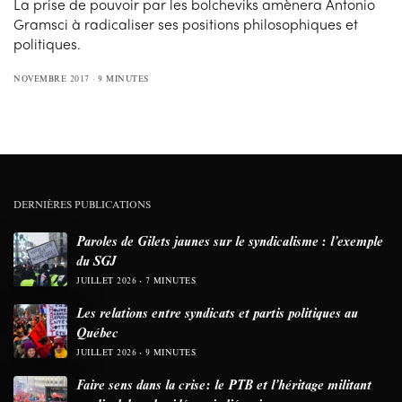
La prise de pouvoir par les bolcheviks amènera Antonio
Gramsci à radicaliser ses positions philosophiques et
politiques.
NOVEMBRE 2017
9 MINUTES
DERNIÈRES PUBLICATIONS
Paroles de Gilets jaunes sur le syndicalisme : l’exemple
du SGJ
JUILLET 2026
7 MINUTES
Les relations entre syndicats et partis politiques au
Québec
JUILLET 2026
9 MINUTES
Faire sens dans la crise: le PTB et l’héritage militant