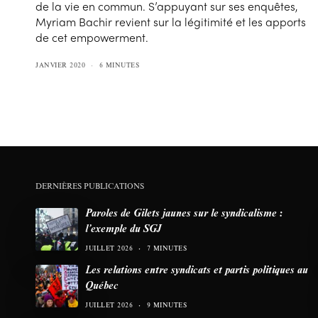
de la vie en commun. S’appuyant sur ses enquêtes,
Myriam Bachir revient sur la légitimité et les apports
de cet empowerment.
JANVIER 2020
6 MINUTES
DERNIÈRES PUBLICATIONS
Paroles de Gilets jaunes sur le syndicalisme :
l’exemple du SGJ
JUILLET 2026
7 MINUTES
Les relations entre syndicats et partis politiques au
Québec
JUILLET 2026
9 MINUTES