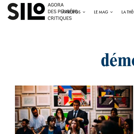
À PROPOS
LE MAG
LA TH
démo