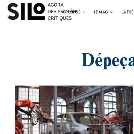
À PROPOS
LE MAG
LA TH
Dépeçag