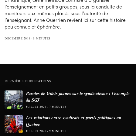
l’enseignement en petits groupes, sous la conduite de
moniteurs eux-mêmes placés sous l’autorité de
l’enseignant. Anne Querrien revient ici sur cette histoire
peu connue et éphémère.
DÉCEMBRE 2018
8 MINUTES
DERNIÈRES PUBLICATIONS
Paroles de Gilets jaunes sur le syndicalisme : l’exemple
du SGJ
JUILLET 2026
7 MINUTES
Les relations entre syndicats et partis politiques au
Québec
JUILLET 2026
9 MINUTES