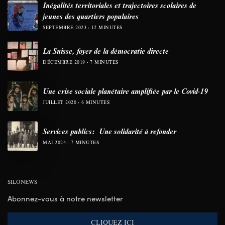
Inégalités territoriales et trajectoires scolaires de
jeunes des quartiers populaires
SEPTEMBRE 2023
12 MINUTES
La Suisse, foyer de la démocratie directe
DÉCEMBRE 2019
7 MINUTES
Une crise sociale planétaire amplifiée par le Covid-19
JUILLET 2020
6 MINUTES
Services publics: Une solidarité à refonder
MAI 2024
7 MINUTES
SILONEWS
Abonnez-vous à notre newsletter
CLIQUEZ ICI