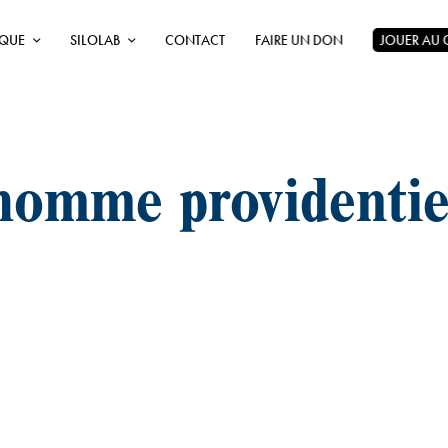
ÈQUE
SILOLAB
CONTACT
FAIRE UN DON
JOUER AU
homme providentie