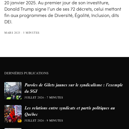
20 janvier 2025. Au premier jour de son investiture,
Donald Trump signe l’un de ses 72 décrets, celui mettant
fin aux programmes de Diversité, Égalité, Inclusion, dits
DEI.
MARS 2025
5 MINUTES
DERNIÈRES PUBLICATIONS
Paroles de Gilets jaunes sur le syndicalisme : l’exemple
du SGJ
JUILLET 2026
7 MINUTES
Les relations entre syndicats et partis politiques au
Québec
JUILLET 2026
9 MINUTES