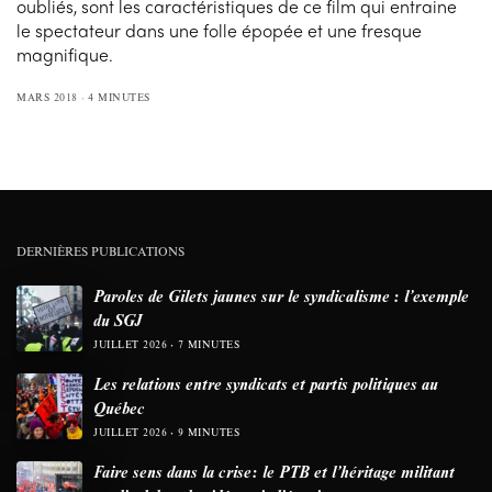
oubliés, sont les caractéristiques de ce film qui entraine
le spectateur dans une folle épopée et une fresque
magnifique.
MARS 2018
4 MINUTES
DERNIÈRES PUBLICATIONS
Paroles de Gilets jaunes sur le syndicalisme : l’exemple
du SGJ
JUILLET 2026
7 MINUTES
Les relations entre syndicats et partis politiques au
Québec
JUILLET 2026
9 MINUTES
Faire sens dans la crise: le PTB et l’héritage militant