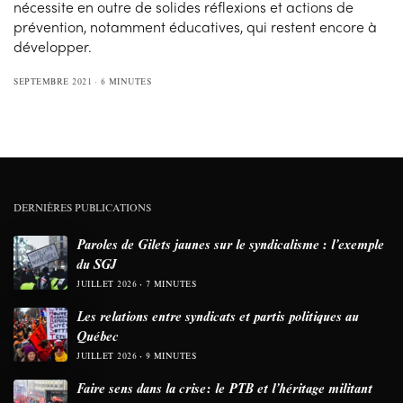
nécessite en outre de solides réflexions et actions de
prévention, notamment éducatives, qui restent encore à
développer.
SEPTEMBRE 2021
6 MINUTES
DERNIÈRES PUBLICATIONS
Paroles de Gilets jaunes sur le syndicalisme : l’exemple
du SGJ
JUILLET 2026
7 MINUTES
Les relations entre syndicats et partis politiques au
Québec
JUILLET 2026
9 MINUTES
Faire sens dans la crise: le PTB et l’héritage militant