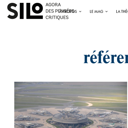
À PROPOS
LE MAG
LA TH
référe