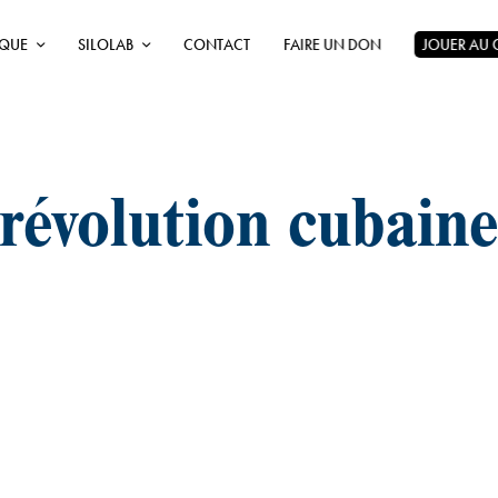
ÈQUE
SILOLAB
CONTACT
FAIRE UN DON
JOUER AU
révolution cubain