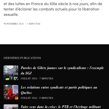
et des luttes en France du XIXe siècle à nos jours, afin de
tenter d’éclairer les combats actuels pour la libération
sexuelle.
NOVEMBRE 2021
7 MINUTES
DERNIÈRES PUBLICATIONS
Paroles de Gilets jaunes sur le syndicalisme : l’exemple
du SGJ
JUILLET 2026
7 MINUTES
Les relations entre syndicats et partis politiques au
Québec
JUILLET 2026
9 MINUTES
Faire sens dans la crise: le PTB et l’héritage militant