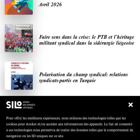
Avril 2026
Faire sens dans la crise: le PTB et l’héritage
militant syndical dans la sidérurgie liégeoise
Polarisation du champ syndical: relations
syndicats-partis en Turquie
Nous avons besoin de médias démocratiques,
pas de propagande d’entreprises ou d’État
Pour offrir les meilleures expériences, nous utilisons des technologies telles que les
cookies pour stocker et/ou accéder aux informations des appareils. Le fait de consentir
à ces technologies nous permettra de traiter des données telles que le comportement de
navigation ou les ID uniques sur ce site.