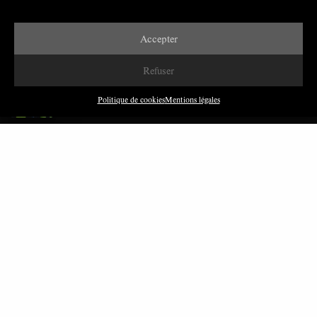
Accepter
DERNIÈRES PUBLICATIONS
Refuser
Paroles de Gilets jaunes sur le syndicalisme : l’exemple
du SGJ
Politique de cookies
Mentions légales
JUILLET 2026
7 MINUTES
Les relations entre syndicats et partis politiques au
Québec
JUILLET 2026
9 MINUTES
Faire sens dans la crise: le PTB et l’héritage militant
syndical dans la sidérurgie liégeoise
MARS 2026
8 MINUTES
Polarisation du champ syndical: relations syndicats-
partis en Turquie
FÉVRIER 2026
8 MINUTES
Nous avons besoin de médias démocratiques, pas de