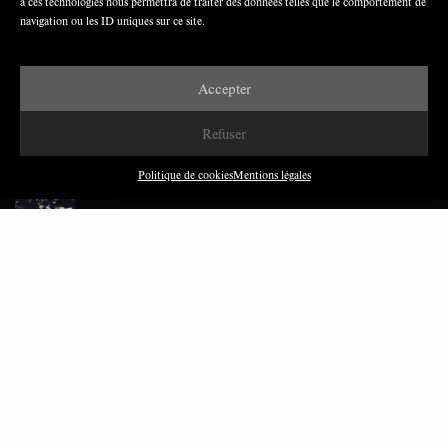
à ces technologies nous permettra de traiter des données telles que le comportement de
navigation ou les ID uniques sur ce site.
Accepter
DERNIÈRES PUBLICATIONS
Refuser
Paroles de Gilets jaunes sur le syndicalisme : l’exemple
Politique de cookies
Mentions légales
du SGJ
JUILLET 2026
7 MINUTES
Les relations entre syndicats et partis politiques au
Québec
JUILLET 2026
9 MINUTES
Faire sens dans la crise: le PTB et l’héritage militant
syndical dans la sidérurgie liégeoise
MARS 2026
8 MINUTES
Polarisation du champ syndical: relations syndicats-
partis en Turquie