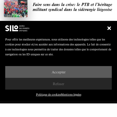
Faire sens dans la crise: le PTB et l’héritage
militant syndical dans la sidérurgie liégeoise
Polarisation du champ syndical: relations
Pour offrir les meilleures expériences, nous utilisons des technologies telles que les
syndicats-partis en Turquie
cookies pour stocker et/ou accéder aux informations des appareils. Le fait de consentir
à ces technologies nous permettra de traiter des données telles que le comportement de
navigation ou les ID uniques sur ce site.
Nous avons besoin de médias démocratiques,
pas de propagande d’entreprises ou d’État
Accepter
Refuser
Politique de cookies
Mentions légales
DERNIÈRES PUBLICATIONS