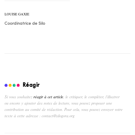
LOUISE GAXIE
Coordinatrice de Silo
Réagir
Si vous souhaitez
réagir à cet article
, le critiquer, le compléter, l’illustrer
ou encore y ajouter des notes de lecture, vous pouvez proposer une
contribution au comité de rédaction. Pour cela, vous pouvez envoyer votre
texte à cette adresse : contact@silogora.org