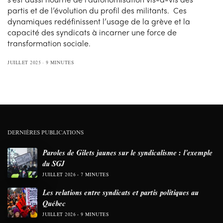
partis et de l’évolution du profil des militants. Ces
dynamiques redéfinissent l’usage de la grève et la
capacité des syndicats à incarner une force de
transformation sociale.
JUILLET 2025
9 MINUTES
DERNIÈRES PUBLICATIONS
Paroles de Gilets jaunes sur le syndicalisme : l’exemple
du SGJ
JUILLET 2026
7 MINUTES
Les relations entre syndicats et partis politiques au
Québec
JUILLET 2026
9 MINUTES