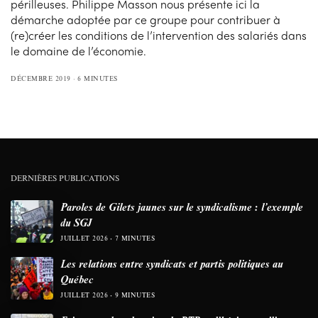
périlleuses. Philippe Masson nous présente ici la
démarche adoptée par ce groupe pour contribuer à
(re)créer les conditions de l’intervention des salariés dans
le domaine de l’économie.
DÉCEMBRE 2019
6 MINUTES
DERNIÈRES PUBLICATIONS
Paroles de Gilets jaunes sur le syndicalisme : l’exemple
du SGJ
JUILLET 2026
7 MINUTES
Les relations entre syndicats et partis politiques au
Québec
JUILLET 2026
9 MINUTES