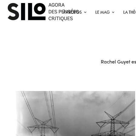
À PROPOS
LE MAG
LA TH
Rachel Guyet est