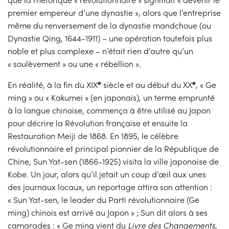
premier empereur d’une dynastie », alors que l’entreprise
même du renversement de la dynastie mandchoue (ou
Dynastie Qing, 1644-1911) – une opération toutefois plus
noble et plus complexe – n’était rien d’autre qu’un
« soulèvement » ou une « rébellion ».
e
e
En réalité, à la fin du XIX
siècle et au début du XX
, « Ge
ming » ou « Kakumei » (en japonais), un terme emprunté
à la langue chinoise, commença à être utilisé au Japon
pour décrire la Révolution française et ensuite la
Restauration Meiji de 1868. En 1895, le célèbre
révolutionnaire et principal pionnier de la République de
Chine, Sun Yat-sen (1866-1925) visita la ville japonaise de
Kobe. Un jour, alors qu’il jetait un coup d’œil aux unes
des journaux locaux, un reportage attira son attention :
« Sun Yat-sen, le leader du Parti révolutionnaire (Ge
ming) chinois est arrivé au Japon » ; Sun dit alors à ses
camarades : « Ge ming vient du
Livre des Changements
,