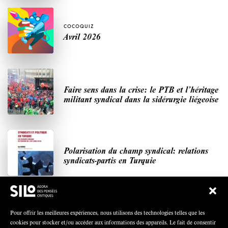
COCOQUIZ
Avril 2026
Faire sens dans la crise: le PTB et l’héritage
militant syndical dans la sidérurgie liégeoise
Polarisation du champ syndical: relations
syndicats-partis en Turquie
Nous avons besoin de médias démocratiques,
Pour offrir les meilleures expériences, nous utilisons des technologies telles que les
pas de propagande d’entreprises ou d’État
cookies pour stocker et/ou accéder aux informations des appareils. Le fait de consentir