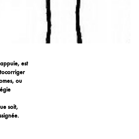
s’appuie
, est
tocorriger
onomes,
ou
tégie
ue soit,
ssignée.