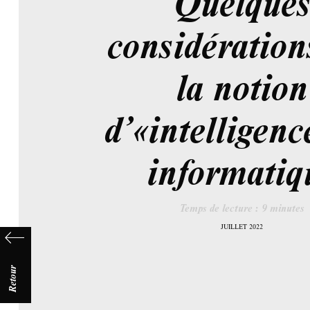
Quelque
considération
la notion
d’«intelligenc
informatiq
Temps de lecture :
9
minutes
JUILLET 2022
Retour