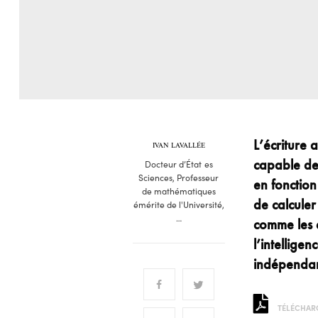
L’écriture
a
IVAN LAVALLÉE
capable
de
Docteur d’État es
Sciences, Professeur
en fonctio
de mathématiques
de calculer
émérite de l'Université,
…
comme les é
l’intellige
indépendam
TÉLÉCHARG