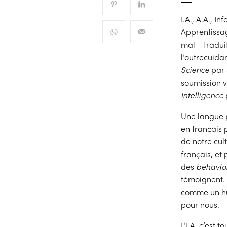
I.A., A.A., 
Apprentissag
mal – tradui
l’outrecuida
Science
par 
soumission v
Intelligence
p
Une langue p
en français
de notre cul
français, et
des
behavior
témoignent. 
comme un hum
pour nous.
L’I.A, c’est 