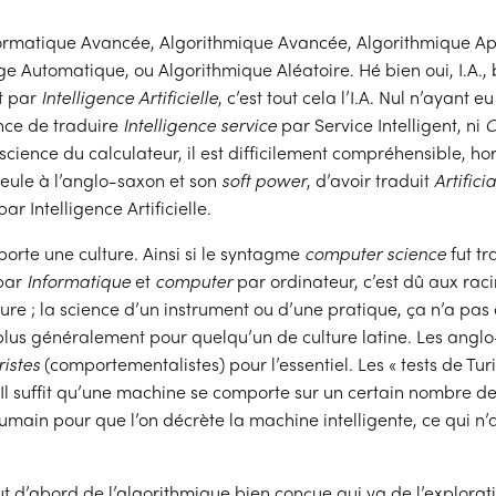
Informatique Avancée, Algorithmique Avancée, Algorithmique A
e Automatique, ou Algorithmique Aléatoire. Hé bien oui, I.A.,
t par
Intelligence Artificielle
, c’est tout cela l’I.A. Nul n’ayant eu
nce de traduire
Intelligence service
par Service Intelligent, ni
C
science du calculateur, il est difficilement compréhensible, ho
eule à l’anglo-saxon et son
soft power
, d’avoir traduit
Artificia
ar Intelligence Artificielle.
orte une culture. Ainsi si le syntagme
computer science
fut tr
 par
Informatique
et
computer
par ordinateur, c’est dû aux raci
ture ; la science d’un instrument ou d’une pratique, ça n’a pas
 plus généralement pour quelqu’un de culture latine. Les angl
istes
(comportementalistes) pour l’essentiel. Les « tests de Tur
Il suffit qu’une machine se comporte sur un certain nombre de
ain pour que l’on décrète la machine intelligente, ce qui n’
tout d’abord de l’algorithmique bien conçue qui va de l’explorat