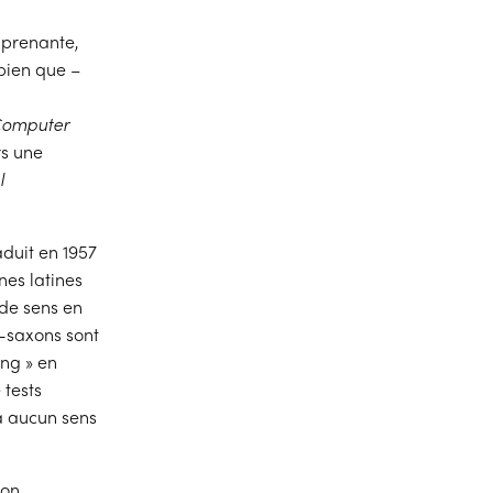
pprenante,
 bien que –
omputer
rs une
l
aduit en 1957
nes latines
 de sens en
o-saxons sont
ing » en
 tests
a aucun sens
ion