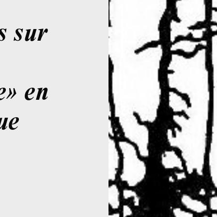
s
s sur
e» en
ue