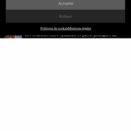
Accepter
Paroles de Gilets jaunes sur le syndicalisme : l’exemple
Refuser
du SGJ
JUILLET 2026
7 MINUTES
Politique de cookies
Mentions légales
Les relations entre syndicats et partis politiques au
Québec
JUILLET 2026
9 MINUTES
Faire sens dans la crise: le PTB et l’héritage militant
syndical dans la sidérurgie liégeoise
MARS 2026
8 MINUTES
Polarisation du champ syndical: relations syndicats-
partis en Turquie
FÉVRIER 2026
8 MINUTES
Nous avons besoin de médias démocratiques, pas de
propagande d’entreprises ou d’État
DÉCEMBRE 2025
9 MINUTES