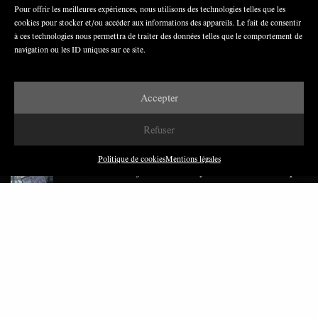
Pour offrir les meilleures expériences, nous utilisons des technologies telles que les
cookies pour stocker et/ou accéder aux informations des appareils. Le fait de consentir
Nous avons besoin de médias démocratiques,
à ces technologies nous permettra de traiter des données telles que le comportement de
pas de propagande d’entreprises ou d’État
navigation ou les ID uniques sur ce site.
Accepter
Refuser
DERNIÈRES PUBLICATIONS
Politique de cookies
Mentions légales
Paroles de Gilets jaunes sur le syndicalisme : l’exemple
du SGJ
JUILLET 2026
7 MINUTES
Les relations entre syndicats et partis politiques au
Québec
JUILLET 2026
9 MINUTES
Faire sens dans la crise: le PTB et l’héritage militant
syndical dans la sidérurgie liégeoise
MARS 2026
8 MINUTES