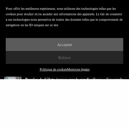
Pour offrir les meilleures expériences, nous utilisons des technologies telles que les
cookies pour stocker et/ou accéder aux informations des appareils. Le fait de consentir
Nous avons besoin de médias démocratiques,
à ces technologies nous permettra de traiter des données telles que le comportement de
pas de propagande d’entreprises ou d’État
navigation ou les ID uniques sur ce site.
Accepter
Refuser
DERNIÈRES PUBLICATIONS
Politique de cookies
Mentions légales
Paroles de Gilets jaunes sur le syndicalisme : l’exemple
du SGJ
JUILLET 2026
7 MINUTES
Les relations entre syndicats et partis politiques au
Québec
JUILLET 2026
9 MINUTES
Faire sens dans la crise: le PTB et l’héritage militant