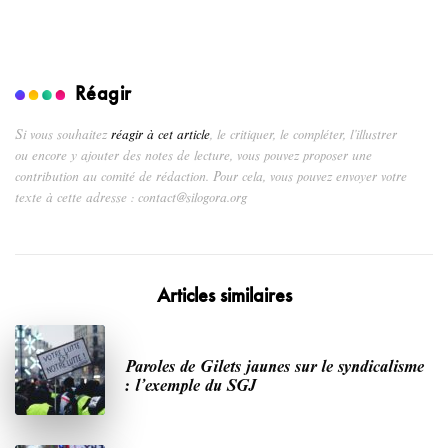
Réagir
Si vous souhaitez
réagir à cet article
, le critiquer, le compléter, l’illustrer
ou encore y ajouter des notes de lecture, vous pouvez proposer une
contribution au comité de rédaction. Pour cela, vous pouvez envoyer votre
texte à cette adresse : contact@silogora.org
Articles similaires
Paroles de Gilets jaunes sur le syndicalisme
: l’exemple du SGJ