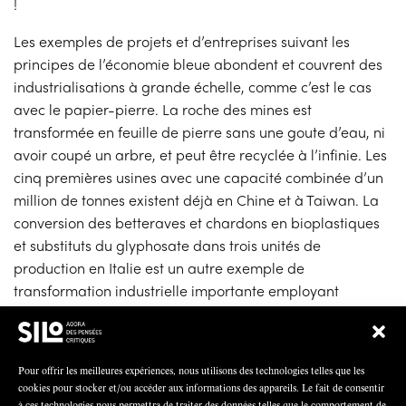
!
Les exemples de projets et d’entreprises suivant les
principes de l’économie bleue abondent et couvrent des
industrialisations à grande échelle, comme c’est le cas
avec le papier-pierre. La roche des mines est
transformée en feuille de pierre sans une goute d’eau, ni
avoir coupé un arbre, et peut être recyclée à l’infinie. Les
cinq premières usines avec une capacité combinée d’un
million de tonnes existent déjà en Chine et à Taiwan. La
conversion des betteraves et chardons en bioplastiques
et substituts du glyphosate dans trois unités de
production en Italie est un autre exemple de
transformation industrielle importante employant
presque mille personnes dans la chaîne de valeur.
Des projets existent également à une échelle communale
ou de quartier. Prenons le cas de
Dycle.org
à Berlin.
Pour offrir les meilleures expériences, nous utilisons des technologies telles que les
cookies pour stocker et/ou accéder aux informations des appareils. Le fait de consentir
Cette entreprise sociale fabrique des couches
à ces technologies nous permettra de traiter des données telles que le comportement de