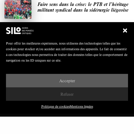
Faire sens dans la crise: le PTB et l’héritage
militant syndical dans la sidérurgie liégeoise
Polarisation du champ syndical: relations
Pour offrir les meilleures expériences, nous utilisons des technologies telles que les
syndicats-partis en Turquie
cookies pour stocker et/ou accéder aux informations des appareils. Le fait de consentir
à ces technologies nous permettra de traiter des données telles que le comportement de
navigation ou les ID uniques sur ce site.
Nous avons besoin de médias démocratiques,
Accepter
pas de propagande d’entreprises ou d’État
Refuser
Politique de cookies
Mentions légales
DERNIÈRES PUBLICATIONS