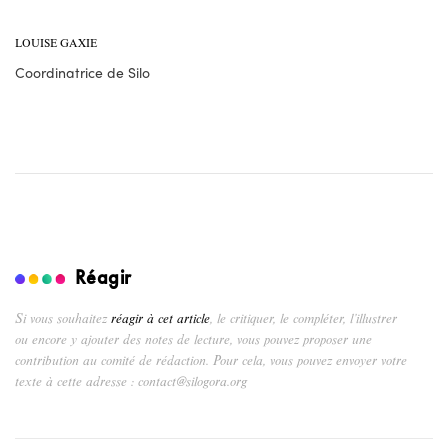
LOUISE GAXIE
Coordinatrice de Silo
Réagir
Si vous souhaitez
réagir à cet article
, le critiquer, le compléter, l’illustrer
ou encore y ajouter des notes de lecture, vous pouvez proposer une
contribution au comité de rédaction. Pour cela, vous pouvez envoyer votre
texte à cette adresse : contact@silogora.org