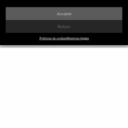
Accepter
Refuser
Politique de cookies
Mentions légales
clavier
par
Louise Gaxie
DÉCEMBRE 2019