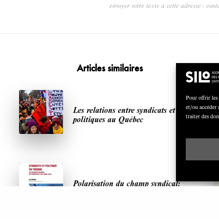
envoyer votre texte à cette adresse : cont
Articles similaires
Pour offrir les
et/ou accéder 
Les relations entre syndicats et partis
traiter des do
politiques au Québec
Polarisation du champ syndical:
relations syndicats-partis en Turquie