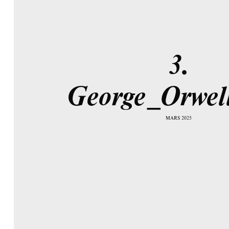
3.
George_Orwell
MARS 2025