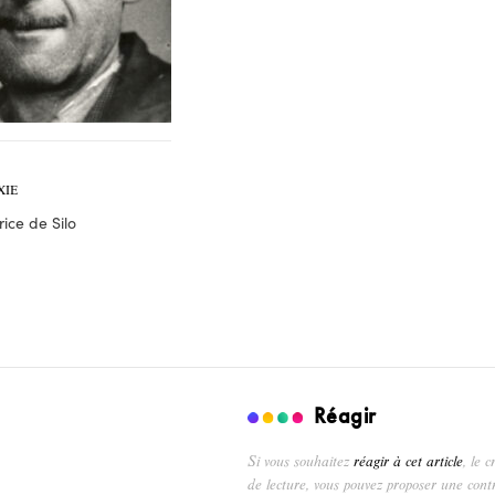
XIE
ice de Silo
Réagir
Si vous souhaitez
réagir à cet article
, le 
de lecture, vous pouvez proposer une cont