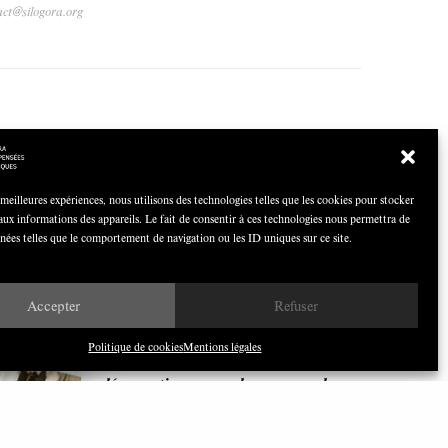
act@silogora.org
 meilleures expériences, nous utilisons des technologies telles que les cookies pour stocker
COCOQUIZ
aux informations des appareils. Le fait de consentir à ces technologies nous permettra de
Avril 2026
nnées telles que le comportement de navigation ou les ID uniques sur ce site.
Accepter
Refuser
Politique de cookies
Mentions légales
Nous avons besoin de médias
démocratiques, pas de propagande
d’entreprises ou d’État