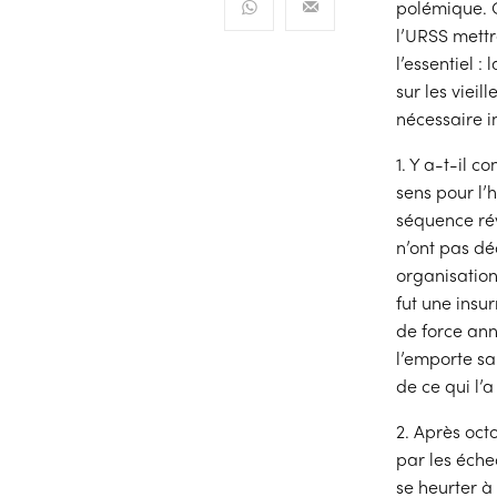
polémique. O
l’URSS mettr
l’essentiel 
sur les vieil
nécessaire in
1. Y a-t-il c
sens pour l’h
séquence rév
n’ont pas dé
organisation
fut une ins
de force ann
l’emporte sa
de ce qui l’
2. Après octo
par les éche
se heurter à 