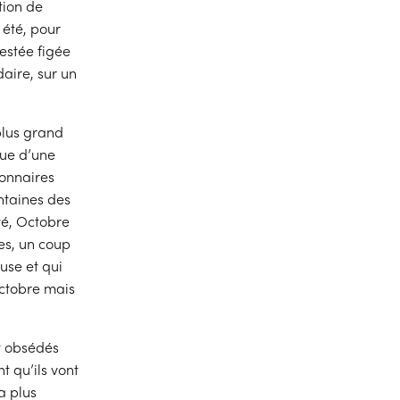
tion de
 été, pour
restée figée
daire, sur un
 plus grand
gue d’une
ionnaires
entaines des
té, Octobre
es, un coup
use et qui
Octobre mais
nt obsédés
nt qu’ils vont
a plus