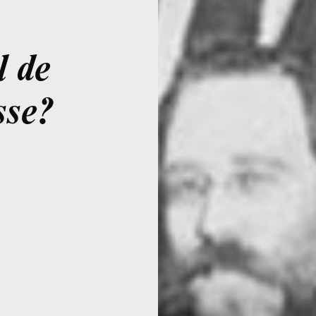
l de
sse?