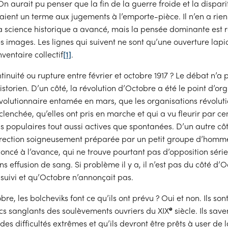
n aurait pu penser que la fin de la guerre froide et la dispari
aient un terme aux jugements à l’emporte-pièce. Il n’en a rien
: la science historique a avancé, mais la pensée dominante est 
les images. Les lignes qui suivent ne sont qu’une ouverture lapi
ventaire collectif
[1]
.
ontinuité ou rupture entre février et octobre 1917 ? Le débat n’a
istorien. D’un côté, la révolution d’Octobre a été le point d’or
olutionnaire entamée en mars, que les organisations révolut
clenchée, qu’elles ont pris en marche et qui a vu fleurir par c
s populaires tout aussi actives que spontanées. D’un autre cô
urrection soigneusement préparée par un petit groupe d’homm
oncé à l’avance, qui ne trouve pourtant pas d’opposition série
ns effusion de sang. Si problème il y a, il n’est pas du côté d’
a suivi et qu’Octobre n’annonçait pas.
bre, les bolcheviks font ce qu’ils ont prévu ? Oui et non. Ils so
e
cs sanglants des soulèvements ouvriers du XIX
siècle. Ils save
des difficultés extrêmes et qu’ils devront être prêts à user de l