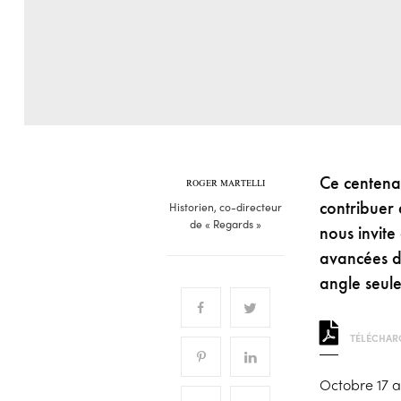
Ce centenai
ROGER MARTELLI
contribuer 
Historien, co-directeur
de « Regards »
nous invite
avancées de
angle seul
TÉLÉCHARG
Octobre 17 a