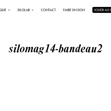
ÈQUE
SILOLAB
CONTACT
FAIRE UN DON
JOUER AU
silomag14-bandeau2