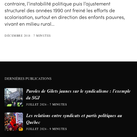
contraire, l’instabilité politique puis l’ajustement
structurel des années 1990 ont freiné les efforts de
scolarisation, surtout en direction des enfants pauvres,
vivant en milieu rural…
DÉCEMBRE 2018
7 MINUTES
DERNIÈRES PUBLICATIONS
Paroles de Gilets jaunes sur le syndicalisme : l’exemple
du SGJ
JUILLET 2026
7 MINUTES
Les relations entre syndicats et partis politiques au
Québec
JUILLET 2026
9 MINUTES