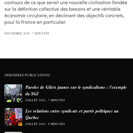
contours de ce que serait une nouvelle civilisation fondée
sur la définition collective des besoins et une véritable
économie circulaire, en déclinant des objectifs concrets,
pour la France en particulier.
DÉCEMBRE 2020
7 MINUTES
DERNIÈRES PUBLICATIONS
Paroles de Gilets jaunes sur le syndicalisme : l’exemple
du SGJ
JUILLET 2026
7 MINUTES
Les relations entre syndicats et partis politiques au
Québec
JUILLET 2026
9 MINUTES