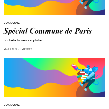
COCOQUIZ
Spécial Commune de Paris
J'achète la version plateau
MARS 2021
1 MINUTE
COCOQUIZ