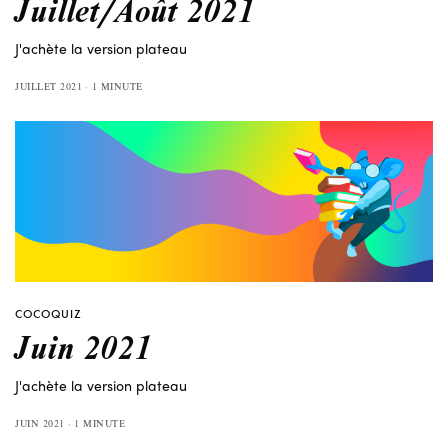
Juillet/Août 2021
J'achète la version plateau
JUILLET 2021
1 MINUTE
COCOQUIZ
Juin 2021
J'achète la version plateau
JUIN 2021
1 MINUTE