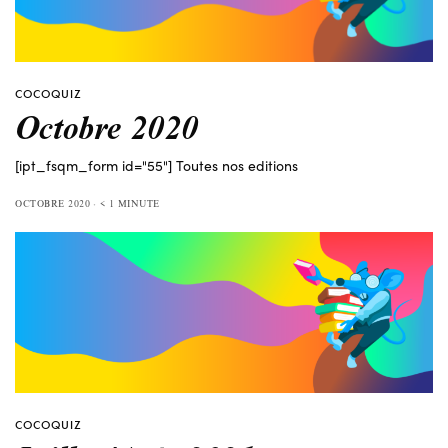
COCOQUIZ
Octobre 2020
[ipt_fsqm_form id="55"] Toutes nos editions
OCTOBRE 2020
< 1 MINUTE
COCOQUIZ