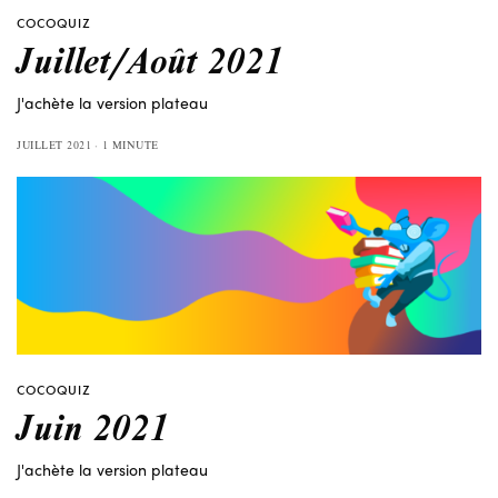
COCOQUIZ
Juillet/Août 2021
J'achète la version plateau
JUILLET 2021
1 MINUTE
COCOQUIZ
Juin 2021
J'achète la version plateau