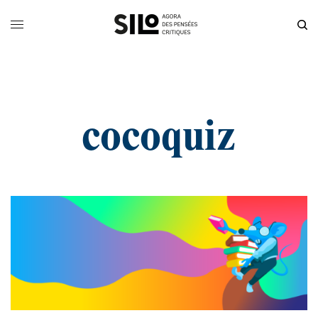
cocoquiz