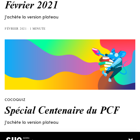
Février 2021
J'achète la version plateau
FÉVRIER 2021
1 MINUTE
COCOQUIZ
Spécial Centenaire du PCF
J'achète la version plateau
DÉCEMBRE 2020
1 MINUTE