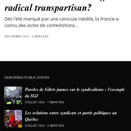
radical transpartisan?
Dès l’été marqué par une canicule inédite, la France a
connu des actes de contestations…
DÉCEMBRE 2022
6 MINUTES
DERNIÈRES PUBLICATIONS
Paroles de Gilets jaunes sur le syndicalisme : l’exemple
du SGJ
JUILLET 2026
7 MINUTES
Les relations entre syndicats et partis politiques au
Québec
JUILLET 2026
9 MINUTES