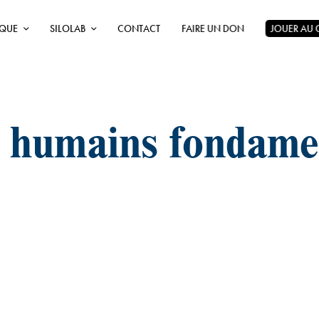
ÈQUE
SILOLAB
CONTACT
FAIRE UN DON
JOUER AU
s humains fondam