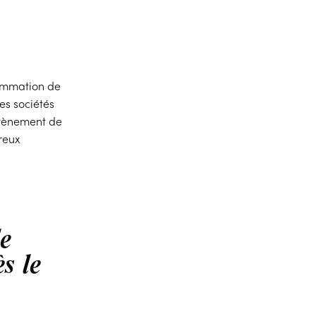
ommation de
es sociétés
’avènement de
reux
le
s le