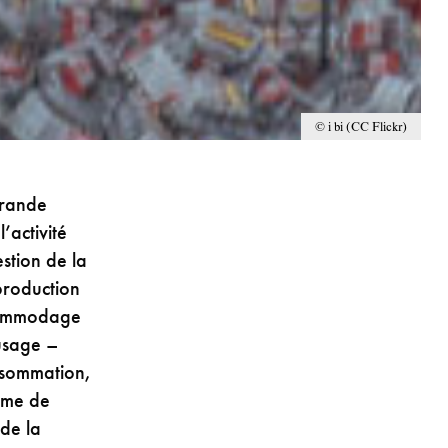
© i bi (CC Flickr)
Grande
’activité
stion de la
production
ccommodage
usage –
onsommation,
lème de
 de la