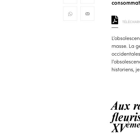
consommat
TÉLÉCHARG
L’obsolesce
masse. La gé
occidentales
l’obsolescen
historiens, je
Aux r
fleuri
èm
XV