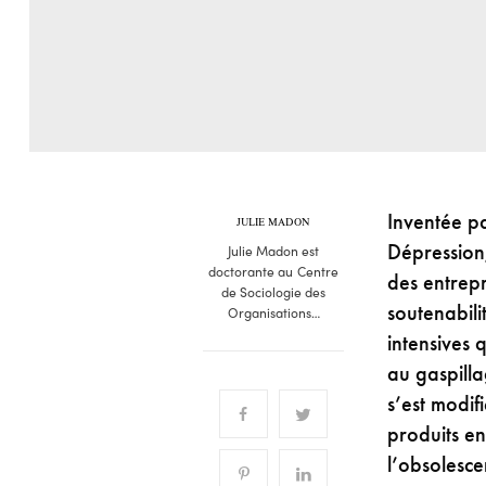
Inventée p
JULIE MADON
Dépression,
Julie Madon est
doctorante au Centre
des entrep
de Sociologie des
soutenabil
Organisations…
intensives
au gaspill
s’est modif
produits en
l’obsolesce