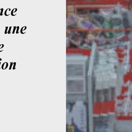
nce
 une
e
ion