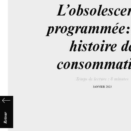
L’obsolesce
programmée:
histoire d
consommat
Temps de lecture :
8
minutes
JANVIER 2023
Retour