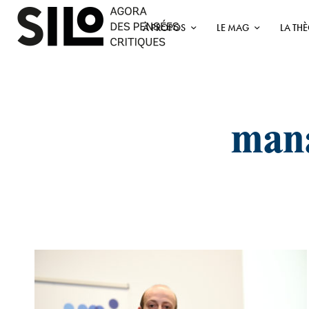
À PROPOS
LE MAG
LA TH
mana