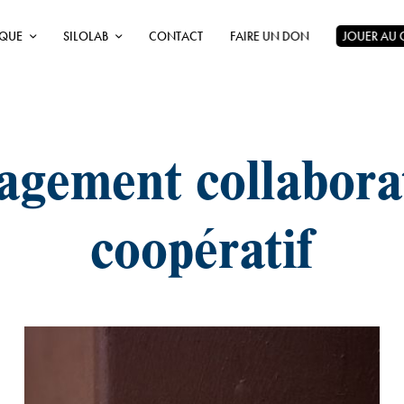
ÈQUE
SILOLAB
CONTACT
FAIRE UN DON
JOUER AU
gement collaborat
coopératif