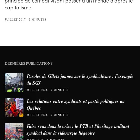
principe de combat visant passer à un monde d’après le
capitalisme.
JUILLET 2017
5 MINUTES
DERNIÈRES PUBLICATIONS
Paroles de Gilets jaunes sur le syndicalisme : l’exemple
du SGJ
JUILLET 2026
7 MINUTES
Les relations entre syndicats et partis politiques au
Québec
JUILLET 2026
9 MINUTES
Faire sens dans la crise: le PTB et l’héritage militant
syndical dans la sidérurgie liégeoise
MARS 2026
8 MINUTES