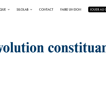
ÈQUE
SILOLAB
CONTACT
FAIRE UN DON
JOUER AU
volution constitua