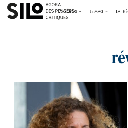
À PROPOS
LE MAG
LA TH
ré