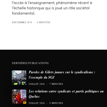
l’accès à l’enseignement; phénomène récent à
l’échelle historique qui a joué un rôle sociétal
fondamental.
DÉCEMBRE 2018
6 MINUTES
DERNIÈRES PUBLICATIONS
Paroles de Gilets jaunes sur le syndicalisme :
l’exemple du SGJ
JUILLET 2026
7 MINUTES
Les relations entre syndicats et partis politiques au
Québec
JUILLET 2026
9 MINUTES