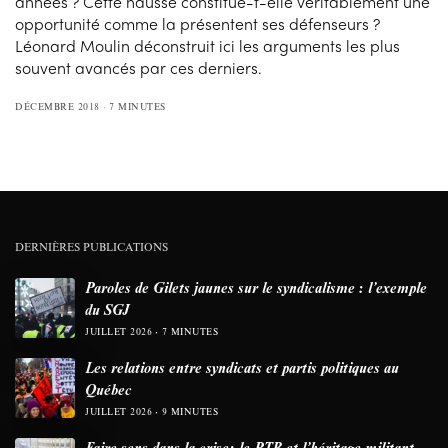
années ? Cette hausse constitue-t-elle véritablement une
opportunité comme la présentent ses défenseurs ?
Léonard Moulin déconstruit ici les arguments les plus
souvent avancés par ces derniers.
DÉCEMBRE 2018
7 MINUTES
DERNIÈRES PUBLICATIONS
Paroles de Gilets jaunes sur le syndicalisme : l’exemple
du SGJ
JUILLET 2026
7 MINUTES
Les relations entre syndicats et partis politiques au
Québec
JUILLET 2026
9 MINUTES
Faire sens dans la crise: le PTB et l’héritage militant