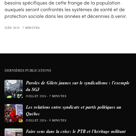
besoins spécifiques de cette frange de la population
auxquels seront confrontés les systèmes de santé et de
protection sociale dans les années et décennies à venir.
JUIN 2019
7 MINUTES
DERNIÈRES PUBLICATIONS
Paroles de Gilets jaunes sur le syndicalisme : l’exemple
du SGJ
JUILLET 2026
7 MINUTES
Les relations entre syndicats et partis politiques au
Québec
JUILLET 2026
9 MINUTES
Faire sens dans la crise: le PTB et l’héritage militant