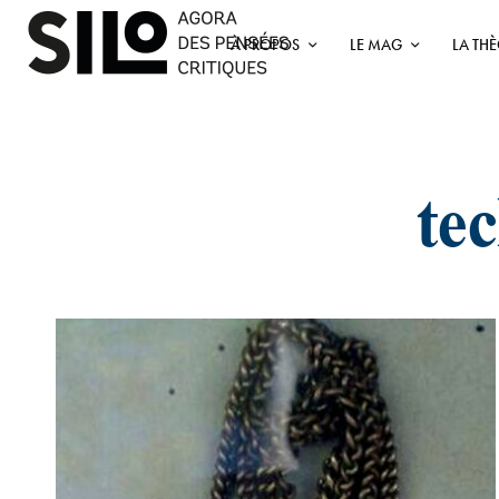
À PROPOS
LE MAG
LA TH
te