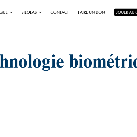
ÈQUE
SILOLAB
CONTACT
FAIRE UN DON
JOUER AU
chnologie biométri