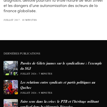
diagnostic dévoile pourtant la vraie nature de Wall Street
et les dangers d’une autonomisation des acteurs de la
finance globalisée.
JUILLET 2017
10 MINUTES
DERNIÈRES PUBLICATIONS
Paroles de Gilets jaunes sur le syndicalisme : l’exemple
du SGJ
JUILLET 2026
7 MINUTES
Les relations entre syndicats et partis politiques au
Québec
JUILLET 2026
9 MINUTES
Faire sens dans la crise: le PTB et l’héritage militant
syndical dans la sidérurgie liégeoise