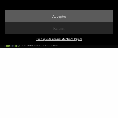
Accepter
DERNIÈRES PUBLICATIONS
Refuser
Paroles de Gilets jaunes sur le syndicalisme : l’exemple
du SGJ
Politique de cookies
Mentions légales
JUILLET 2026
7 MINUTES
Les relations entre syndicats et partis politiques au
Québec
JUILLET 2026
9 MINUTES
Faire sens dans la crise: le PTB et l’héritage militant
syndical dans la sidérurgie liégeoise
MARS 2026
8 MINUTES
Polarisation du champ syndical: relations syndicats-
partis en Turquie
FÉVRIER 2026
8 MINUTES
Nous avons besoin de médias démocratiques, pas de