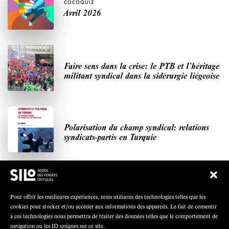
COCOQUIZ
Avril 2026
Faire sens dans la crise: le PTB et l’héritage
militant syndical dans la sidérurgie liégeoise
Polarisation du champ syndical: relations
syndicats-partis en Turquie
Nous avons besoin de médias démocratiques,
pas de propagande d’entreprises ou d’État
Pour offrir les meilleures expériences, nous utilisons des technologies telles que les
cookies pour stocker et/ou accéder aux informations des appareils. Le fait de consentir
à ces technologies nous permettra de traiter des données telles que le comportement de
navigation ou les ID uniques sur ce site.